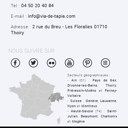
Tel :
04 50 20 40 84
E-mail :
info@via-de-tapia.com
Adresse :
2 rue du Breu - Les Floralies 01710
Thoiry
NOUS SUIVRE SUR :
Secteurs géographiques :
-
Ain
(01) :
Pays de Gex
,
Divonne-les-Bains
,
Thoiry
,
Prévessin-Moëns
et
Ferney-
Voltaire
-
Suisse
:
Genève
,
Lausanne
,
Nyon
et
Montreux
-
Haute-Savoie
(74) :
Saint-
Julien
,
Beaumont
,
Chamonix
et
Megève