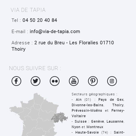
VIA DE TAPIA
Tel :
04 50 20 40 84
E-mail :
info@via-de-tapia.com
Adresse :
2 rue du Breu - Les Floralies 01710
Thoiry
NOUS SUIVRE SUR :
Secteurs géographiques :
-
Ain
(01) :
Pays de Gex
,
Divonne-les-Bains
,
Thoiry
,
Prévessin-Moëns
et
Ferney-
Voltaire
-
Suisse
:
Genève
,
Lausanne
,
Nyon
et
Montreux
-
Haute-Savoie
(74) :
Saint-