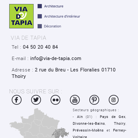
VIA DE TAPIA
Tel :
04 50 20 40 84
E-mail :
info@via-de-tapia.com
Adresse :
2 rue du Breu - Les Floralies 01710
Thoiry
NOUS SUIVRE SUR :
Secteurs géographiques :
-
Ain
(01) :
Pays de Gex
,
Divonne-les-Bains
,
Thoiry
,
Prévessin-Moëns
et
Ferney-
Voltaire