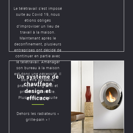
Le télétravail s’est imposé
suite au Covid 19, nous
étions obligés
d’improviser un lieu de
travail à la maison.
Maintenant après le
deconfinement, plusieurs
entreprises ont décidé de
continuer en partie avec
le télétravail. Aménager
son bureau à la maison
est donc une nécessité, il
Un système de
doit être agréable,
chauffage
pratique, Feng-shui et
design et
privatif si possible.
efficace
Plusieurs
lire la suite
Dehors les radiateurs «
grille-pain » !