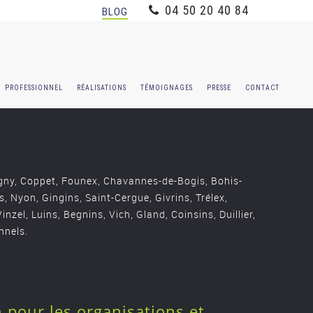
04 50 20 40 84
BLOG
PROFESSIONNEL
RÉALISATIONS
TÉMOIGNAGES
PRESSE
CONTACT
ugny, Coppet, Founex, Chavannes-de-Bogis, Bohis-
, Nyon, Gingins, Saint-Cergue, Givrins, Trélex,
inzel, Luins, Begnins, Vich, Gland, Coinsins, Duillier,
nnels.
 pour les organisations et