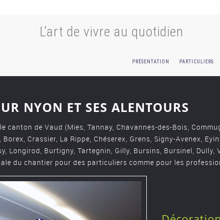
L’art de vivre au quotidien
PRÉSENTATION
PARTICULIERS
UR NYON ET SES ALENTOURS
ns le canton de Vaud (Mies, Tannay, Chavannes-des-Bois, Comm
 Borex, Crassier, La Rippe, Chéserex, Grens, Signy-Avenex, Eyins
 Longirod, Burtigny, Tartegnin, Gilly, Bursins, Bursinel, Dully, V
tale du chantier pour des particuliers comme pour les professio
Décoration