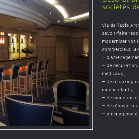
sociétés 
Via de Tapia Arc
savoir-faire rec
moderniser vos 
commerciaux, av
– d’aménagement
– de décoration 
médicaux,
– de relooking d
indépendants,
– de modernisati
– de rénovation 
– aménagement de