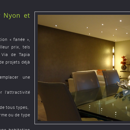
r Nyon et
ion « fanée »,
leur prix, tels
 Via de Tapia
de projets déjà
emplacer une
l’attractivité
de tous types,
erme ou de type
une habitation