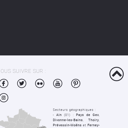
OUS SUIVRE SUR :
Secteurs géographiques :
-
Ain
(01) :
Pays de Gex
,
Divonne-les-Bains
,
Thoiry
,
Prévessin-Moëns
et
Ferney-